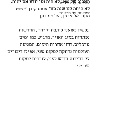
האביב של 1980 לא היה ומי יודע אם יהיה.
המלצות על ספרים
לא היתה לנו שנה כזו"
 עמוס קינן ציטוט 
המלצות על סרטים
מתוך אל ארצך, אל מולדתך
עכשיו כשאני כותבת וקררר , החדשות 
נפתחות במזג האויר, מרגיש כמו ימים 
נורמלים, חזון אחרית הימים, המגיפה 
העולמית נדחקת למקום שני, אפילו דיבורים 
על בחירות חודש לפני, עוברים למקום 
שלישי. 