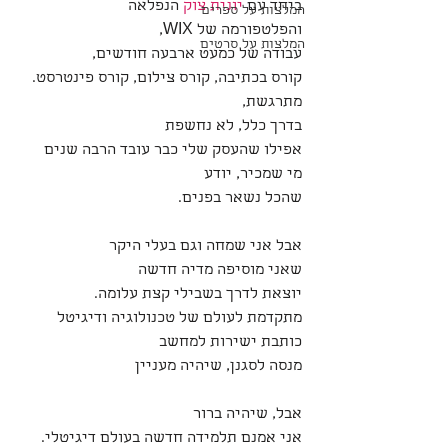
ביחד עם 
יונית צוק
 הנפלאה
המלצות על ספרים
והפלטפורמה של WIX,
המלצות על סרטים
עבודה של כמעט ארבעה חודשים,
קורס בכתיבה, קורס צילום, קורס פינטרסט.
מתרגשת,
בדרך כלל, לא נחשפת
אפילו שהעסק שלי כבר עובד הרבה שנים
מי שמכיר, יודע 
שהכל נשאר בפנים.
אבל אני שמחה וגם בעלי היקר
שאני מוסיפה מדיה חדשה
יוצאת לדרך בשבילי קצת עלומה.
מתקדמת לעולם של טכנולוגיה ודיגיטל
כותבת ישירות למחשב
מנסה לסגנן, שיהיה מעניין
אבל, שיהיה ברור
אני אמנם תלמידה חדשה בעולם דיגיטלי.