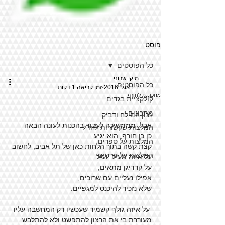
פוסט
כל הפוסטים
מיקי שרוני
כל הפוסטים
1 באוג׳ 2016
זמן קריאה 1 דקות
מתכוננת לחורף
קולקציית בגדים
מתכונים
נכון חם לח ודביק
אבל  מממשיכה לעבוד בהכנות לעונה הבאה
המלצות שקשורות לחו"ל
כן כן חורף, הוא יגיע .
המלצות על ספרים
קצת קשה בתוך הלחות כאן של תל אביב, לחשוב 
המלצות על סרטים
על איזה מעיל יועיל
על קרדיגן מתאים,
אפילו נעליים עם שרוכים,
שלא נזכיר להיכנס למגפיים.
 על איזה גולף קשמיר שעכשיו רק המחשבה עליו 
מעוררת בי את הרצון להתפשט ולא להתלבש.