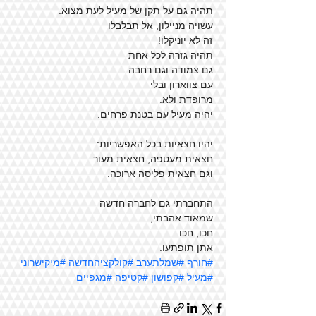
תהיה גם על תקן של מעיל לעת מצוא.
עשויה מניילון, אל תבלבלו
זה לא יוניקלו!
תהיה גזרה לכל אחת
גם צמודה וגם רחבה
עם צווארון ובלי
מרופדת ולא.
יהיה מעיל עם בטנת פרחים.
יהיו חצאיות בכל האפשריות:
חצאית מעטפה, חצאית מעור
וגם חצאית פליסה ארוכה.
התחברתי גם לחברה חדשה
שמאוד אהבתי,
חכו, חכו
אתן תופתעו.
#חורף
#שמלתערב
#קולקציהחדשה
#מיקישרוני
#מעיל
#קפושון
#קטיפה
#מגפיים