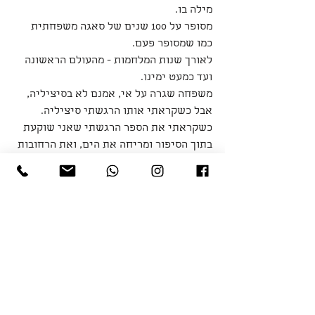
מילה בו. 
מסופר על 100 שנים של סאגה משפחתית 
כמו שמסופר פעם. 
לאורך שנות המלחמות - מהעולם הראשונה 
ועד כמעט ימינו.
משפחה שגרה על אי, אמנם לא בסיציליה, 
אבל כשקראתי אותו הרגשתי סיציליה. 
כשקראתי את הספר הרגשתי שאני שוקעת 
בתוך הסיפור ומריחה את הים, ואת הרחובות 
ואת הארנצ'יני. 
ספר כמו שכבר מזמן לא כותבים. פשוט 
סיפור יפה.
#שרונימיקי
#מיקישרוני
#סריגים
#סריג
#קרדיגןללאצמר
#גולף
#קרדיגןלאמגרד
#שמלות
#שמלותערב
#מכנסייםנוחים
#מכנסייםבגזרתספורט
#מכנסיפנסים