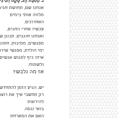
1. מְסִבַּת חַג, טֶקֶס חֲגִיגִי: חֲגִיגָה לִכְבוֹד סִיּוּם הַלִּמּוּדִים. חֲגִיגַת נִשּׂוּאִין. חֲגִיגַת יוֹם הֻלֶּדֶת.
אנחנו שם, תחושת חגיגי
מלווה אותי בימים 
האחרונים. 
עכשיו אחרי החגים, 
ואנחנו חוגגים, תכנון ש
מפגשים, מסיבות, חתונו
ימי הולדת, מפגשי שירה
איזה כיף לפגוש אנשים 
ולשמוח. 
אז מה נלבש?
יש, הגיע הזמן להתחדש.
רק תחשבי איך את רוצה
להיראות
בואי ננסה.
האם את המארחת