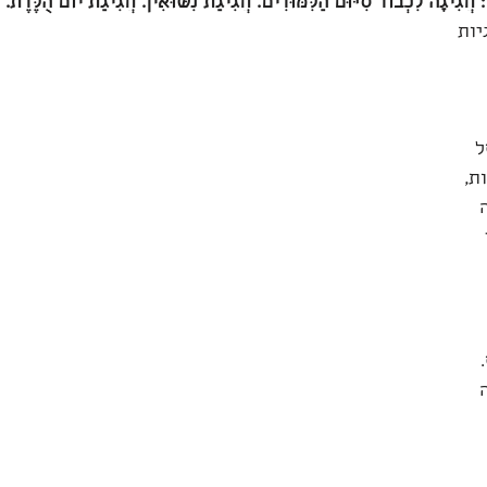
ות 
ל 
ת, 
 
 